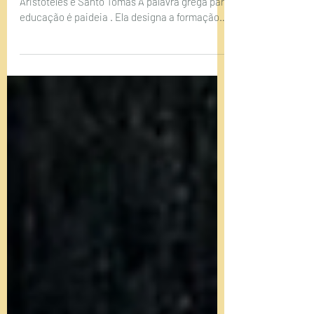
Educar para Contemplar
A meta última da educação segundo
Aristóteles e Santo Tomás A palavra grega para
educação é paideia . Ela designa a formação
integral do ser humano segundo um ideal de
excelência. A Paideia, porém, possui um
significado mais rico que vai muito além do
que hoje muitos entendem por educação como
instrução técnica ou transmissão de
informações. Ela pressupõe que o educando
traz em si uma natureza e capacidades a
serem desenvolvidas segundo uma ordem que
lhes é própria. A etimolo