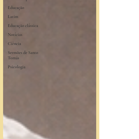
Educação
Latim
Educação clássica
Notícias
Ciência
Sermões de Santo
Tomás
Psicologia