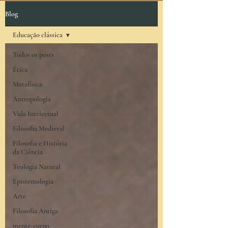
Blog
Educação clássica
Todos os posts
Ética
Metafísica
Antropologia
Vida Intelectual
Filosofia Medieval
Filosofia e História
da Ciência
Teologia Natural
Epistemologia
Arte
Filosofia Antiga
mente-corpo