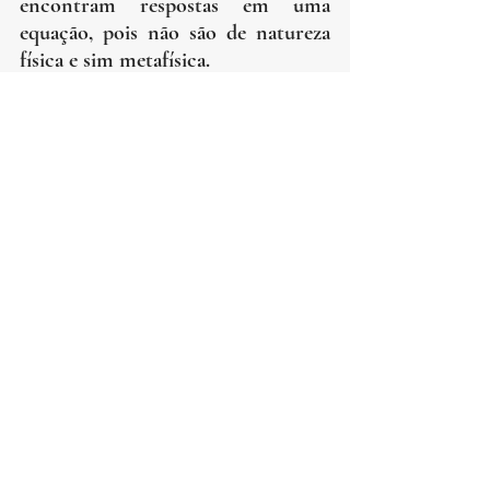
encontram respostas em uma 
equação, pois não são de natureza 
física e sim metafísica.
ciência
Deus
conhecimento
cientificismo
experimento
Metafísica
Epistemologia
Posts Relacionados
Ver tudo