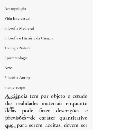
Antropologia
Vida Intelectual
Filosofia Medieval
Filosofia e História da Ciência
Teologia Natural
Epistemologia
Arte
Filosofia Antiga
mente-corpo
A ciência tem por objeto o estudo 
Educação
das realidades materiais enquanto 
Latim
delas pode fazer descrições e 
previsões de caráter quantitativo 
Educação clássica
que, para serem aceitas, devem ser 
Notícias