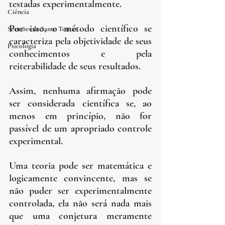
testadas experimentalmente.
Ciência
Por isso, o método científico se 
Sermões de Santo Tomás
caracteriza pela objetividade de seus 
Psicologia
conhecimentos e pela 
reiterabilidade de seus resultados.
Assim, nenhuma afirmação pode 
ser considerada científica se, ao 
menos em princípio, não for 
passível de um apropriado controle 
experimental.
Uma teoria pode ser matemática e 
logicamente convincente, mas se 
não puder ser experimentalmente 
controlada, ela não será nada mais 
que uma conjetura meramente 