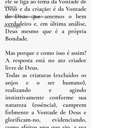
ele se liga ao tema da Vontade de 
Ciência
Deus e da criação: é da Vontade 
de Deus que amemos o bem 
Sermões de Santo Tomás
verdadeiro e, em última análise, 
Psicologia
Deus mesmo que é a própria 
Bondade.
Mas porque e como isso é assim? 
A resposta está no ato criador 
livre de Deus.
Todas as criaturas (excluídos os 
anjos e o ser humano), 
realizando e agindo 
instintivamente conforme sua 
natureza (essência), cumprem 
fielmente a Vontade de Deus e 
glorificam-no, evidenciando, 
como efeitos seus que são, a sua 