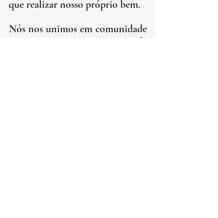
que realizar nosso próprio bem.
Nós nos unimos em comunidade 
porque não somos capazes de 
alcançar sozinhos tudo aquilo 
que é um bem para nós. Mesmo 
que, em tese, possamos ser o 
próprio educador de nossos 
filhos, o médico que cuida de 
nossa própria saúde, o construtor 
de nossas casas, etc... não temos 
tempo hábil de vida para isso. 
Em suma, o bem comum da 
sociedade se materializa naqueles 
bens humanos que só se 
alcançam em conjunto com 
nossos semelhantes.