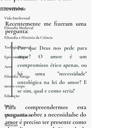
mesmos.
Antropologia
Vida Intelectual
Recentemente me fizeram uma 
Filosofia Medieval
pergunta: 
Filosofia e História da Ciência
Por que Deus nos pede para 
Teologia Natural
amar? O amor é um 
Epistemologia
compromisso ético apenas, ou 
Arte
há uma "necessidade" 
Filosofia Antiga
ontológica na lei do amor? E 
mente-corpo
se sim, qual e como seria? 
Educação
Latim
Para compreendermos esta 
pergunta sobre a necessidadse do 
Educação clássica
amor é preciso ter presente como 
Notícias