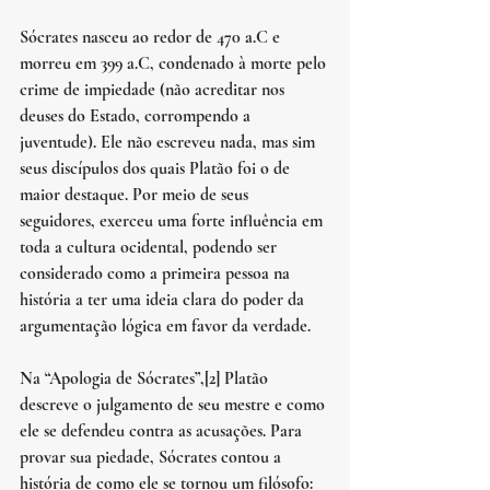
Sócrates nasceu ao redor de 470 a.C e 
morreu em 399 a.C, condenado à morte pelo 
crime de impiedade (não acreditar nos 
deuses do Estado, corrompendo a 
juventude). Ele não escreveu nada, mas sim 
seus discípulos dos quais Platão foi o de 
maior destaque. Por meio de seus 
seguidores, exerceu uma forte influência em 
toda a cultura ocidental, podendo ser 
considerado como a primeira pessoa na 
história a ter uma ideia clara do poder da 
argumentação lógica em favor da verdade.
Na “Apologia de Sócrates”,[2] Platão 
descreve o julgamento de seu mestre e como 
ele se defendeu contra as acusações. Para 
provar sua piedade, Sócrates contou a 
história de como ele se tornou um filósofo: 