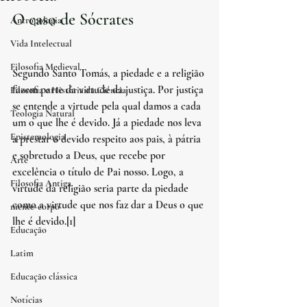
O caso de Sócrates
Antropologia
Vida Intelectual
Filosofia Medieval
Segundo Santo Tomás, a piedade e a religião 
fazem parte da virtude da justiça. Por justiça 
Filosofia e História da Ciência
se entende a virtude pela qual damos a cada 
Teologia Natural
um o que lhe é devido. Já a piedade nos leva 
Epistemologia
a prestar o devido respeito aos pais, à pátria 
e sobretudo a Deus, que recebe por 
Arte
excelência o título de Pai nosso. Logo, a 
Filosofia Antiga
virtude da religião seria parte da piedade 
como a virtude que nos faz dar a Deus o que 
mente-corpo
lhe é devido.[1]
Educação
Latim
Educação clássica
Notícias