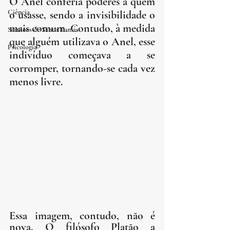
O Anel conferia poderes a quem 
Ciência
o usasse, sendo a invisibilidade o 
mais comum. Contudo, à medida 
Sermões de Santo Tomás
que alguém utilizava o Anel, esse 
Psicologia
indivíduo começava a se 
corromper, tornando-se cada vez 
menos livre.
Essa imagem, contudo, não é 
nova. O filósofo Platão a 