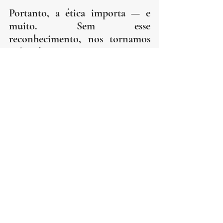
Portanto, a ética importa — e 
muito. Sem esse 
reconhecimento, nos tornamos 
vulneráveis a uma perigosa 
dependência daqueles que detêm 
maior poder ou influência, 
colocando em risco nossa 
liberdade e dignidade.
formação
verdade
natureza humana
ética
Platão
Tolkien
justiça
poder
Vida Intelectual
Ética
Arte