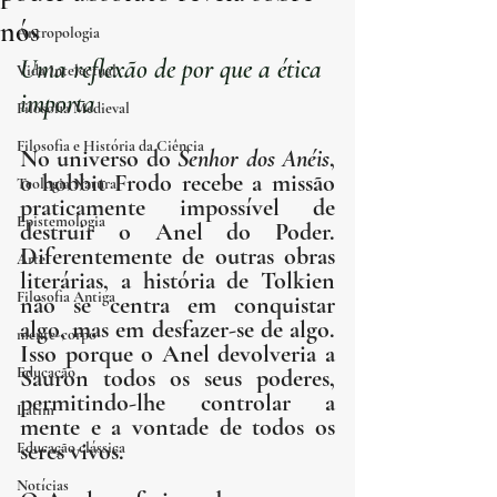
nós
Antropologia
Uma reflexão de por que a ética 
Vida Intelectual
importa
Filosofia Medieval
Filosofia e História da Ciência
No universo do 
Senhor dos Anéis
, 
o hobbit Frodo recebe a missão 
Teologia Natural
praticamente impossível de 
Epistemologia
destruir o Anel do Poder. 
Diferentemente de outras obras 
Arte
literárias, a história de Tolkien 
Filosofia Antiga
não se centra em conquistar 
algo, mas em desfazer-se de algo. 
mente-corpo
Isso porque o Anel devolveria a 
Educação
Sauron todos os seus poderes, 
permitindo-lhe controlar a 
Latim
mente e a vontade de todos os 
seres vivos.
Educação clássica
Notícias