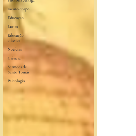
Filosofia Antiga
mente-corpo
Educação
Latim
Educação
clássica
Notícias
Ciência
Sermões de
Santo Tomás
Psicologia