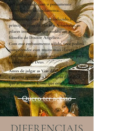
de familiaridade com o pensamento
filosófico que as fundamenta.
Neste curso, você será introduzido às
principais teses de Platão e Aristóteles, os
pilares intelectuais que moldaram a
filosofia do Doutor Angélico.
Com esse embasamento sólido, você poderá
compreender com muito mais clareza e
profundidade os argumentos tomistas para
a existência de Deus.
Antes de julgar as Vias difíceis ou abstratas,
é preciso aprender a linguagem filosófica
que as sustenta. É isso que esta formação
oferece.
Quero ter acesso
DIFERENCIAIS