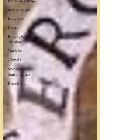
Filosofia Antiga
mente-corpo
Educação
Latim
Educação
clássica
Notícias
Ciência
Sermões de
Santo Tomás
Psicologia