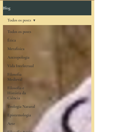
Blog
Todos os posts
Todos os posts
Ética
Metafísica
Antropologia
Vida Intelectual
Filosofia
Medieval
Filosofia e
História da
Ciência
Teologia Natural
Epistemologia
Arte