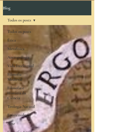
Blog
Todos os posts
Todos os posts
Ética
Metafísica
Antropologia
Vida Intelectual
Filosofia
Medieval
Filosofia e
História da
Ciência
Teologia Natural
Epistemologia
Arte