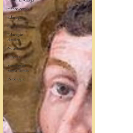
Filosofia Antiga
mente-corpo
Educação
Latim
Educação
clássica
Notícias
Ciência
Sermões de
Santo Tomás
Psicologia