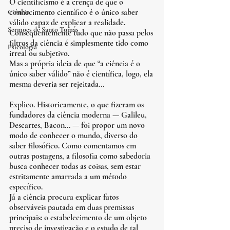
O cientificismo é a crença de que o 
conhecimento científico é o único saber 
Ciência
válido capaz de explicar a realidade. 
Sermões de Santo Tomás
Consequentemente tudo que não passa pelos 
filtros da ciência é simplesmente tido como 
Psicologia
irreal ou subjetivo. 
Mas a própria ideia de que “a ciência é o 
único saber válido” não é científica, logo, ela 
mesma deveria ser rejeitada...
Explico. Historicamente, o que fizeram os 
fundadores da ciência moderna — Galileu, 
Descartes, Bacon... — foi propor um novo 
modo de conhecer o mundo, diverso do 
saber filosófico. Como comentamos em 
outras postagens, a filosofia como sabedoria 
busca conhecer todas as coisas, sem estar 
estritamente amarrada a um método 
específico. 
Já a ciência procura explicar fatos 
observáveis pautada em duas premissas 
principais: o estabelecimento de um objeto 
preciso de investigação e o estudo de tal 