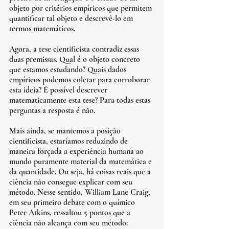
objeto por critérios empíricos que permitem 
quantificar tal objeto e descrevê-lo em 
termos matemáticos. 
Agora, a tese cientificista contradiz essas 
duas premissas. Qual é o objeto concreto 
que estamos estudando? Quais dados 
empíricos podemos coletar para corroborar 
esta ideia? É possível descrever 
matematicamente esta tese? Para todas estas 
perguntas a resposta é não. 
Mais ainda, se mantemos a posição 
cientificista, estaríamos reduzindo de 
maneira forçada a experiência humana ao 
mundo puramente material da matemática e 
da quantidade. Ou seja, há coisas reais que a 
ciência não consegue explicar com seu 
método. Nesse sentido, William Lane Craig, 
em seu primeiro debate com o químico 
Peter Atkins, ressaltou 5 pontos que a 
ciência não alcança com seu método: