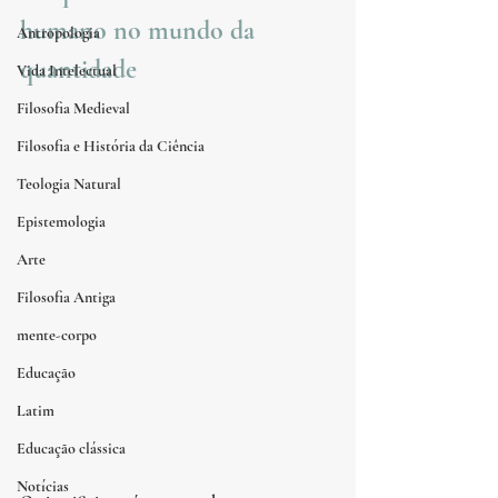
humano no mundo da 
Antropologia
quantidade
Vida Intelectual
Filosofia Medieval
Filosofia e História da Ciência
Teologia Natural
Epistemologia
Arte
Filosofia Antiga
mente-corpo
Educação
Latim
Educação clássica
Notícias