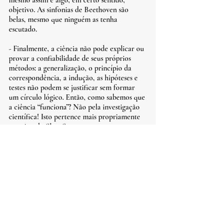
mesmo assim é algo, em certo sentido, 
objetivo. As sinfonias de Beethoven são 
belas, mesmo que ninguém as tenha 
escutado.
- Finalmente, a ciência não pode explicar ou 
provar a confiabilidade de seus próprios 
métodos: a generalização, o princípio da 
correspondência, a indução, as hipóteses e 
testes não podem se justificar sem formar 
um círculo lógico. Então, como sabemos que 
a ciência “funciona”? Não pela investigação 
científica! Isto pertence mais propriamente 
ao reino da filosofia.
#ciência
#cientificismo
formação
estudo
ciência
conhecimento
Filosofia e História da Ciência
Epistemologia