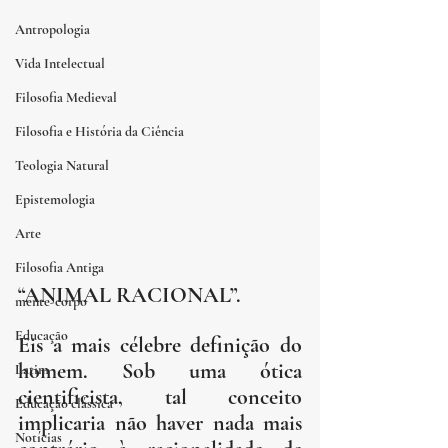
Antropologia
Vida Intelectual
Filosofia Medieval
Filosofia e História da Ciência
Teologia Natural
Epistemologia
Arte
Filosofia Antiga
“ANIMAL RACIONAL”. 
mente-corpo
Educação
Eis a mais célebre definição do 
homem. Sob uma ótica 
Latim
cientificista, tal conceito 
Educação clássica
implicaria não haver nada mais 
Notícias