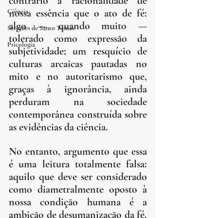
contrário à racionalidade de 
nossa essência que o ato de fé: 
Ciência
algo — quando muito — 
Sermões de Santo Tomás
tolerado como expressão da 
Psicologia
subjetividade; um resquício de 
culturas arcaicas pautadas no 
mito e no autoritarismo que, 
graças à ignorância, ainda 
perduram na sociedade 
contemporânea construída sobre 
as evidências da ciência.
No entanto, argumento que essa 
é uma leitura totalmente falsa: 
aquilo que deve ser considerado 
como diametralmente oposto à 
nossa condição humana é a 
ambição de desumanização da fé. 