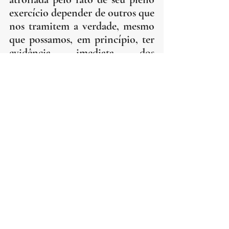
exercício depender de outros que 
nos tramitem a verdade, mesmo 
que possamos, em princípio, ter 
evidência imediata dos 
conhecimentos adquiridos pela 
fé.
No que se refere à Fé revelada, 
embora algumas de suas 
proposições não estejam ao 
alcance da razão, essencialmente 
ela possui a mesma dinâmica da 
fé humana: a aceitação de um 
juízo em função da credibilidade 
de uma autoridade. É por isso 
que estamos antropologicamente 
abertos à revelação divina. 