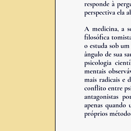
responde à pergu
perspectiva ela a
A medicina, a soc
filosófica tomis
o estuda sob um 
ângulo de sua saú
psicologia cien
mentais observáv
mais radicais e 
conflito entre psi
antagonistas po
apenas quando u
próprios métodos