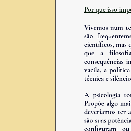
Por que isso imp
Vivemos num tem
são frequentem
científicos, mas 
que a filosofi
consequências im
vacila, a polític
técnica e silênci
A psicologia t
Propõe algo mais
deveríamos ter 
são suas potênci
configuram ou