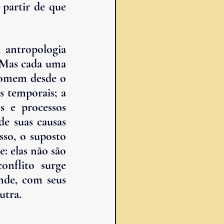
partir de que 
a antropologia 
 Mas cada uma 
homem desde o 
s temporais; a 
s e processos 
e suas causas 
so, o suposto 
: elas não são 
nflito surge 
nde, com seus 
utra.