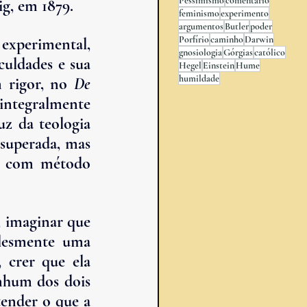
Pessimismo
comentário
g, em 1879.
feminismo
experimento
argumentos
Butler
poder
Porfírio
caminho
Darwin
experimental, 
gnosiologia
Górgias
católico
uldades e sua 
Hegel
Einstein
Hume
humildade
 rigor, no 
De 
integralmente 
z da teologia 
 superada, mas 
e com método 
 imaginar que 
plesmente uma 
 crer que ela 
nhum dos dois 
ender o que a 