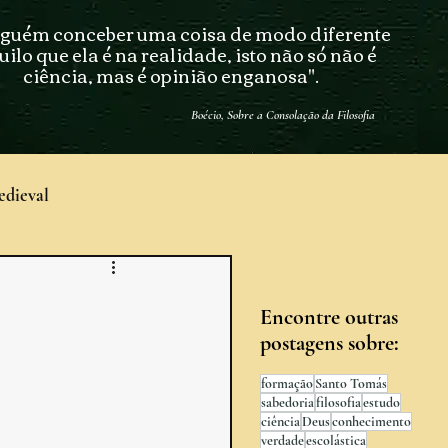
lguém conceber uma coisa de modo diferente
ilo que ela é na realidade, isto não só não é
ciência, mas é opinião enganosa".
Boécio, Sobre a Consolação da Filosofia
edieval
sofia Antiga
mente-corpo
Encontre outras
postagens sobre:
to Tomás
Psicologia
formação
Santo Tomás
sabedoria
filosofia
estudo
ciência
Deus
conhecimento
verdade
escolástica