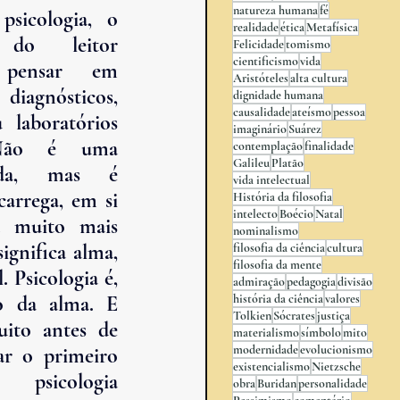
natureza humana
fé
sicologia, o 
realidade
ética
Metafísica
 do leitor 
Felicidade
tomismo
cientificismo
vida
pensar em 
Aristóteles
alta cultura
diagnósticos, 
dignidade humana
causalidade
ateísmo
pessoa
 laboratórios 
imaginário
Suárez
 Não é uma 
contemplação
finalidade
Galileu
Platão
ada, mas é 
vida intelectual
arrega, em si 
História da filosofia
intelecto
Boécio
Natal
 muito mais 
nominalismo
ignifica alma, 
filosofia da ciência
cultura
filosofia da mente
. Psicologia é, 
admiração
pedagogia
divisão
o da alma. E 
história da ciência
valores
Tolkien
Sócrates
justiça
uito antes de 
materialismo
símbolo
mito
modernidade
evolucionismo
r o primeiro 
existencialismo
Nietzsche
sicologia 
obra
Buridan
personalidade