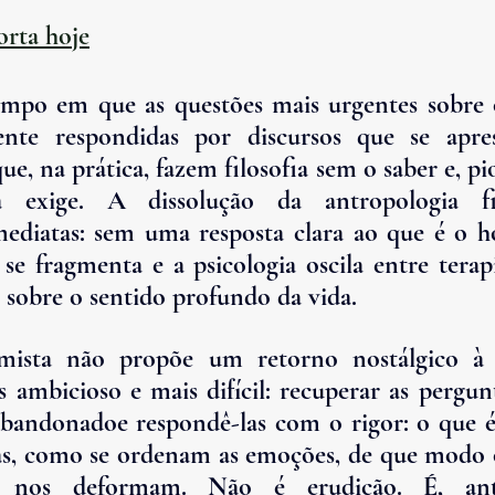
orta hoje
po em que as questões mais urgentes sobre 
ente respondidas por discursos que se apr
que, na prática, fazem filosofia sem o saber e, pio
a exige. A dissolução da antropologia fil
ediatas: sem uma resposta clara ao que é o h
a se fragmenta e a psicologia oscila entre terapi
o sobre o sentido profundo da vida.
omista não propõe um retorno nostálgico à 
 ambicioso e mais difícil: recuperar as pergun
abandonado
e respondê-las com o rigor
: o que é
as, como se ordenam as emoções, de que modo o
 nos deformam. Não é erudição. É, ant