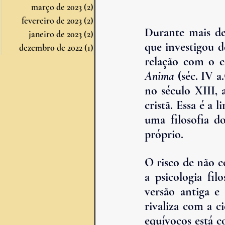
março de 2023
(2)
2 posts
fevereiro de 2023
(2)
2 posts
Durante mais de 
janeiro de 2023
(2)
2 posts
que investigou d
dezembro de 2022
(1)
1 post
relação com o co
Anima
 (séc. IV 
no século XIII, 
cristã. Essa é a 
uma filosofia 
próprio.
O risco de não c
a psicologia fil
versão antiga e 
rivaliza com a c
equívocos está c