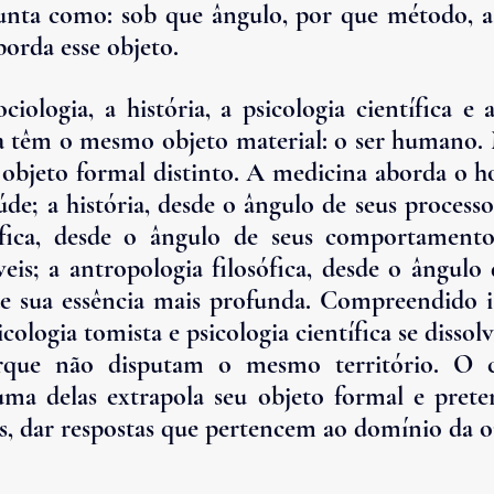
nta como: sob que ângulo, por que método, a 
borda esse objeto.
iologia, a história, a psicologia científica e 
ta têm o mesmo objeto material: o ser humano.
objeto formal distinto. A medicina aborda o 
de; a história, desde o ângulo de seus processo
tífica, desde o ângulo de seus comportamento
eis; a antropologia filosófica, desde o ângulo d
de sua essência mais profunda. Compreendido is
cologia tomista e psicologia científica se dissolve
rque não disputam o mesmo território. O co
ma delas extrapola seu objeto formal e prete
, dar respostas que pertencem ao domínio da o