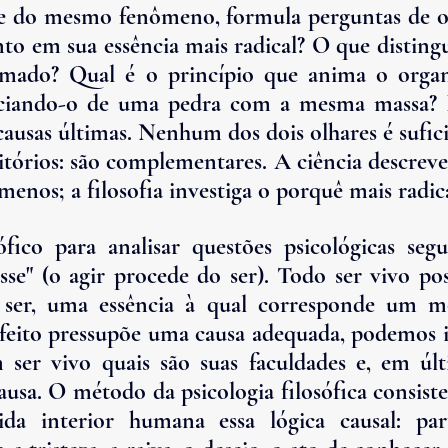
te do mesmo fenômeno, formula perguntas de o
o em sua essência mais radical? O que distingu
mado? Qual é o princípio que anima o organ
enciando-o de uma pedra com a mesma massa? E
ausas últimas. Nenhum dos dois olhares é suficie
tórios: são complementares. A ciência descreve
enos; a filosofia investiga o porquê mais radica
ico para analisar questões psicológicas segu
esse" (o agir procede do ser). Todo ser vivo p
ser, uma essência à qual corresponde um mo
eito pressupõe uma causa adequada, podemos inf
ser vivo quais são suas faculdades e, em últi
ausa. 
O método da psicologia filosófica consiste
ida interior humana essa lógica causal: part