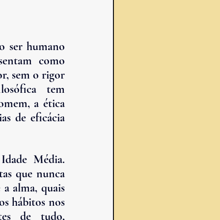
o ser humano 
esentam como 
r, sem o rigor 
osófica tem 
omem, a ética 
as de eficácia 
Idade Média. 
tas que nunca 
 a alma, quais 
s hábitos nos 
es de tudo, 