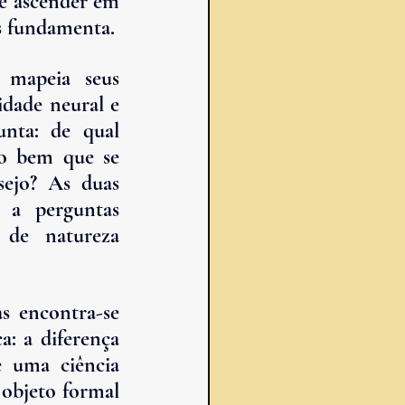
 e ascender em 
as fundamenta.
 mapeia seus 
dade neural e 
unta: de qual 
o bem que se 
ejo? As duas 
 a perguntas 
 de natureza 
s encontra-se 
: a diferença 
 uma ciência 
objeto formal 