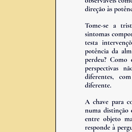
observáveis como 
direção às potên
Tome-se a tris
sintomas comport
testa intervençõ
potência da alm
perdeu? Como el
perspectivas n
diferentes, co
diferente.
A chave para co
numa distinção e
entre objeto ma
responde à pergu