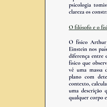
psicologia tomis
clareza os constr
O filósofo e o fí
O físico Arthur
Einstein nos paí
diferença entre 
físico que obser
vê uma massa d
plano com deter
contexto, calcula
uma descrição qu
qualquer corpo e