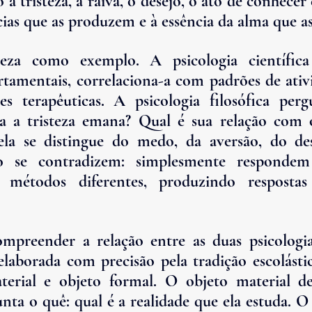
a tristeza, a raiva, o desejo, o ato de conhecer
cias que as produzem e à essência da alma que 
teza como exemplo. A psicologia científica
amentais, correlaciona-a com padrões de ativi
es terapêuticas. A psicologia filosófica perg
a a tristeza emana? Qual é sua relação com 
a se distingue do medo, da aversão, do des
ão se contradizem: simplesmente respondem
m métodos diferentes, produzindo respostas
mpreender a relação entre as duas psicologia
laborada com precisão pela tradição escolástica
terial e objeto formal. O objeto material de
nta o quê: qual é a realidade que ela estuda. O 