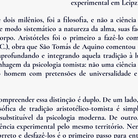
experimental em Leipzi
dois milênios, foi a filosofia, e não a ciência 
e modo sistemático a natureza da alma, suas fac
rpo. Aristóteles foi o primeiro a fazê-lo com
a.C.), obra que São Tomás de Aquino comentou 
aprofundando e integrando aquela tradição à lu
linhagem da psicologia tomista: não uma ciência
do homem com pretensões de universalidade 
ompreender essa distinção é duplo. De um lado,
osófica de tradição aristotélico-tomista é sim
substituível da psicologia moderna. De outro,
iência experimental pelo mesmo território. Ne
orreto e desfazê-los é o primeiro passo para ent