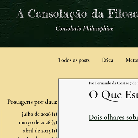
A Consolação da Filoso
Consolatio Philosophiae
Todos os posts
Ética
Metaf
Ivo Fernando da Costa
17 de
Filosofia e História da Ciência
O Que Est
Postagens por data:
Educação
Latim
Edu
julho de 2026
(1)
1 post
Dois olhares so
março de 2026
(3)
3 posts
abril de 2025
(1)
1 post