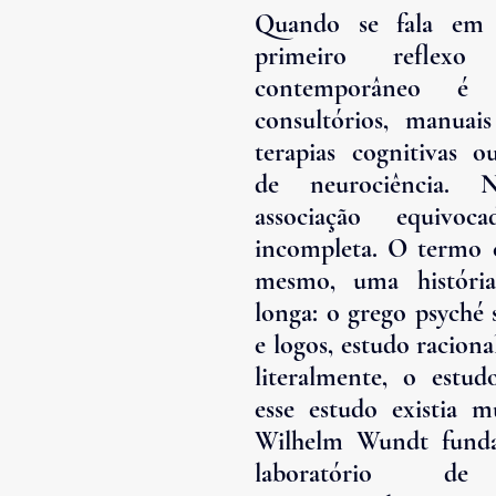
Quando se fala em p
primeiro reflexo
contemporâneo é 
consultórios, manuais 
terapias cognitivas ou
de neurociência.
associação equivoc
incompleta. O termo c
mesmo, uma história
longa: o grego psyché s
e logos, estudo racional
literalmente, o estud
esse estudo existia m
Wilhelm Wundt funda
laboratório de p