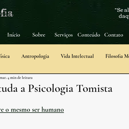
“Se a
fia
daqu
Início
Sobre
Serviços
Conteúdo
Contato
ísica
Antropologia
Vida Intelectual
Filosofia M
 mar.
4 min de leitura
Teologia Natural
Epistemologia
Arte
Filo
uda a Psicologia Tomista
cação clássica
Notícias
Ciência
Sermões de San
bre o mesmo ser humano