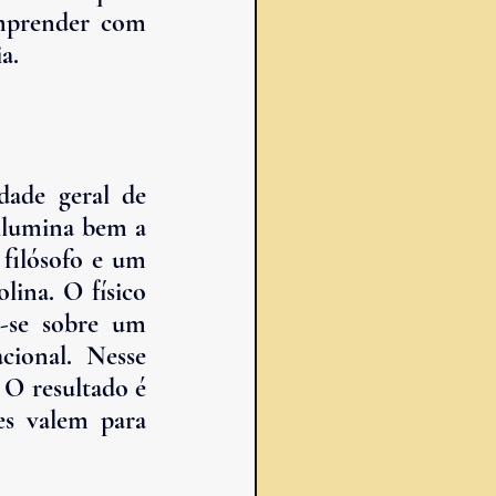
omprender com 
a.
dade geral de 
ilumina bem a 
filósofo e um 
ina. O físico 
se sobre um 
ional. Nesse 
 O resultado é 
es valem para 