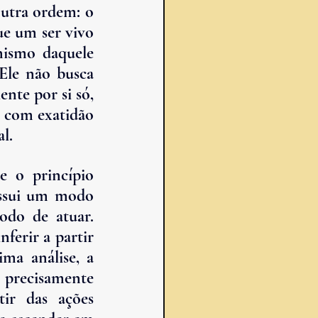
utra ordem: o 
e um ser vivo 
ismo daquele 
le não busca 
nte por si só, 
 com exatidão 
l.
e o princípio 
ossui um modo 
do de atuar. 
erir a partir 
ma análise, a 
 precisamente 
ir das ações 