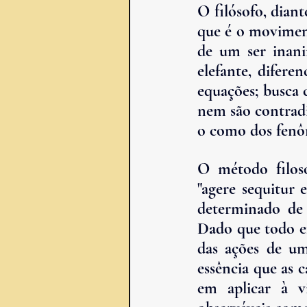
O filósofo, dian
que é o moviment
de um ser inani
elefante, difer
equações; busca c
nem são contradi
o como dos fenôm
O método filosóf
"agere sequitur 
determinado de 
Dado que todo ef
das ações de um 
essência que as c
em a
plicar à v